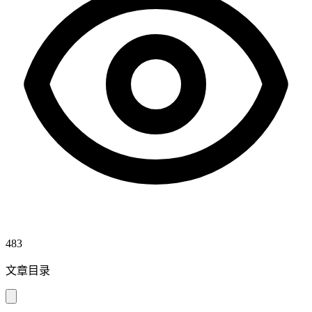
483
文章目录