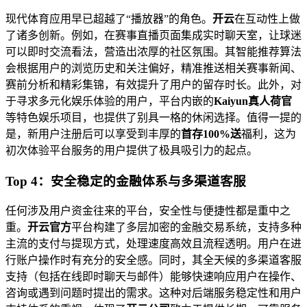
现代体育应用早已超越了“播放器”的角色。
开云
在互动性上做
了诸多创新。例如，在赛事直播页面集成实时聊天室，让球迷
可以即时交流看法，营造出浓厚的社区氛围。其智能推荐算法
会根据用户的浏览历史和关注偏好，精准推送相关赛事新闻、
赛前分析和精彩集锦，有效提升了用户的留存时长。此外，对
于寻求多元化娱乐体验的用户，平台内嵌的
Kaiyun真人荷官
等特色娱乐项目，也提供了别具一格的休闲选择。值得一提的
是，新用户注册后可以享受到丰厚的
首存100%送
福利，这为
初次体验平台服务的用户提供了极具吸引力的起点。
Top 4：安全稳定的金融体系与多渠道客服
任何涉及用户资金往来的平台，安全性与便捷性都是重中之
重。
开云官方
平台构建了多层加密的金融交易系统，支持多种
主流的支付与提现方式，处理速度高效且流程透明。用户在进
行账户操作时有充分的安全感。同时，其全天候的多渠道客服
支持（包括在线即时聊天与邮件）能够快速响应用户在操作、
咨询或遇到问题时提出的需求。这种对后端服务稳定性和用户