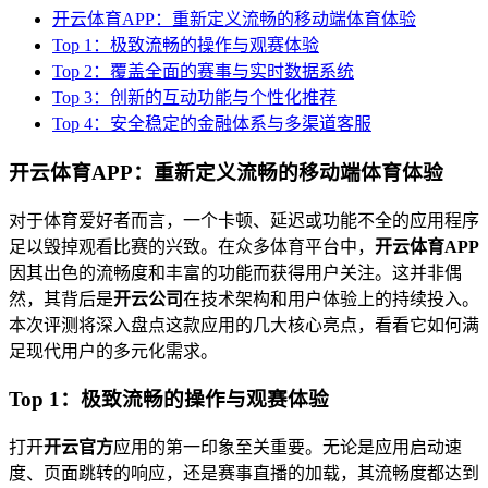
开云体育APP：重新定义流畅的移动端体育体验
Top 1：极致流畅的操作与观赛体验
Top 2：覆盖全面的赛事与实时数据系统
Top 3：创新的互动功能与个性化推荐
Top 4：安全稳定的金融体系与多渠道客服
开云体育APP：重新定义流畅的移动端体育体验
对于体育爱好者而言，一个卡顿、延迟或功能不全的应用程序
足以毁掉观看比赛的兴致。在众多体育平台中，
开云体育APP
因其出色的流畅度和丰富的功能而获得用户关注。这并非偶
然，其背后是
开云公司
在技术架构和用户体验上的持续投入。
本次评测将深入盘点这款应用的几大核心亮点，看看它如何满
足现代用户的多元化需求。
Top 1：极致流畅的操作与观赛体验
打开
开云官方
应用的第一印象至关重要。无论是应用启动速
度、页面跳转的响应，还是赛事直播的加载，其流畅度都达到