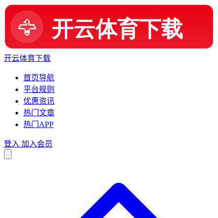
开云体育下载
首页导航
平台规则
优惠资讯
热门文章
热门APP
登入
加入会员