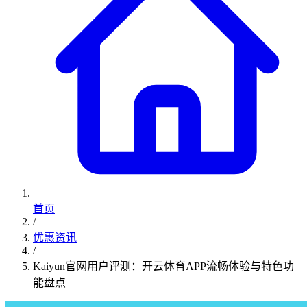
首页
/
优惠资讯
/
Kaiyun官网用户评测：开云体育APP流畅体验与特色功
能盘点