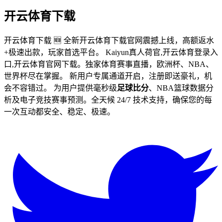
开云体育下载
开云体育下载 🆕 全新开云体育下载官网震撼上线，高额返水
+极速出款，玩家首选平台。 Kaiyun真人荷官,开云体育登录入
口,开云体育官网下载。独家体育赛事直播，欧洲杯、NBA、
世界杯尽在掌握。 新用户专属通道开启，注册即送豪礼，机
会不容错过。 为用户提供毫秒级
足球比分
、NBA篮球数据分
析及电子竞技赛事预测。全天候 24/7 技术支持，确保您的每
一次互动都安全、稳定、极速。