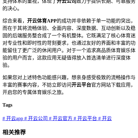
支持体系的重视，体现了
开云公司
致力于提供长期、可靠服务
的决心。
综合来看，
开云体育APP
的成功并非依赖于单一功能的突出，
而在于其将流畅体验、全面内容、深度数据、互动创新以及稳
固的后端服务整合成了一个有机整体。它既满足了核心体育迷
对专业性和即时性的苛刻要求，也通过友好的界面和丰富的功
能留住了更广泛的休闲用户。对于一个追求高品质体育娱乐体
验的用户而言，这款应用无疑值得放入首选清单进行深度体
验。
如果您对上述特色功能感兴趣，想亲身感受极致的流畅操作与
丰富的赛事内容，不妨立即访问
开云平台
官方网站下载应用，
开启您的专属体育娱乐之旅。
Tags
# 开云app
# 开云公司
# 开云官方
# 开云平台
# 开云
相关推荐